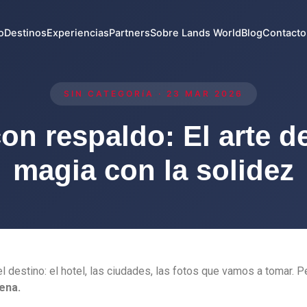
o
Destinos
Experiencias
Partners
Sobre Lands World
Blog
Contacto
SIN CATEGORíA · 23 MAR 2026
con respaldo: El arte de
magia con la solidez
 destino: el hotel, las ciudades, las fotos que vamos a tomar. P
cena.