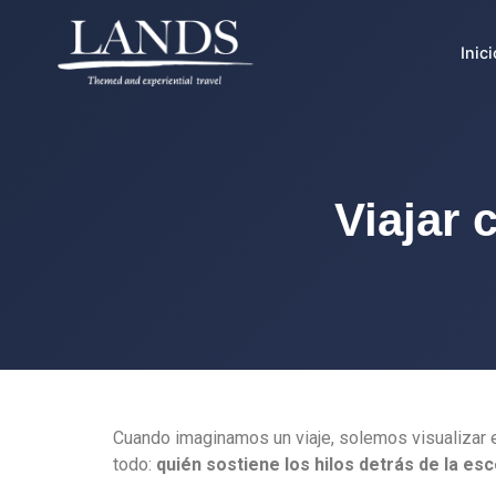
Inici
Viajar 
Cuando imaginamos un viaje, solemos visualizar el
todo:
quién sostiene los hilos detrás de la es