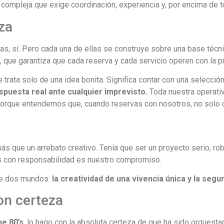
ra compleja que exige coordinación, experiencia y, por encima de 
za
, sí. Pero cada una de ellas se construye sobre una base técn
, que garantiza que cada reserva y cada servicio operen con la pr
 trata solo de una idea bonita. Significa contar con una selecció
spuesta real ante cualquier imprevisto.
Toda nuestra operativ
. Porque entendemos que, cuando reservas con nosotros, no solo
s que un arrebato creativo. Tenía que ser un proyecto serio, ro
s con responsabilidad es nuestro compromiso.
 de dos mundos:
la creatividad de una vivencia única y la segu
con certeza
he 80’s
, lo hago con la absoluta certeza de que ha sido orques