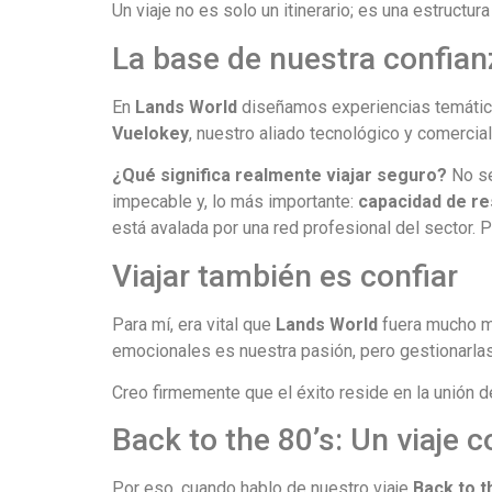
Un viaje no es solo un itinerario; es una estructu
La base de nuestra confian
En
Lands World
diseñamos experiencias temáticas
Vuelokey
, nuestro aliado tecnológico y comercial
¿Qué significa realmente viajar seguro?
No se
impecable y, lo más importante:
capacidad de re
está avalada por una red profesional del sector
Viajar también es confiar
Para mí, era vital que
Lands World
fuera mucho má
emocionales es nuestra pasión, pero gestionarla
Creo firmemente que el éxito reside en la unión
Back to the 80’s: Un viaje 
Por eso, cuando hablo de nuestro viaje
Back to t