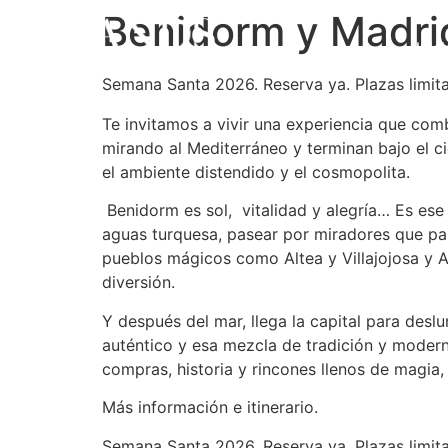
Benidorm y Madrid
Inici
Semana Santa 2026. Reserva ya. Plazas limit
Te invitamos a vivir una experiencia que com
mirando al Mediterráneo y terminan bajo el cie
el ambiente distendido y el cosmopolita.
Benidorm es sol, vitalidad y alegría… Es ese 
aguas turquesa, pasear por miradores que pare
pueblos mágicos como Altea y Villajojosa y 
diversión.
Y después del mar, llega la capital para desl
auténtico y esa mezcla de tradición y modernid
compras, historia y rincones llenos de magia,
Más información e itinerario.
Semana Santa 2026. Reserva ya. Plazas limit