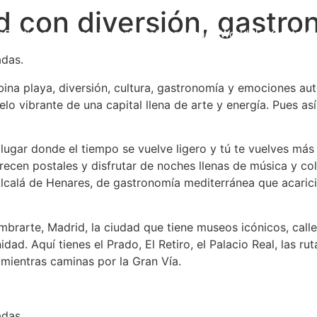
 con diversión, gastron
o
Destinos
Experiencias
Partners
Sobre Lands World
Blog
Contacto
adas.
bina playa, diversión, cultura, gastronomía y emociones aut
lo vibrante de una capital llena de arte y energía. Pues as
lugar donde el tiempo se vuelve ligero y tú te vuelves más
cen postales y disfrutar de noches llenas de música y colo
Alcalá de Henares, de gastronomía mediterránea que acaric
umbrarte, Madrid, la ciudad que tiene museos icónicos, call
ad. Aquí tienes el Prado, El Retiro, el Palacio Real, las rut
 mientras caminas por la Gran Vía.
adas.